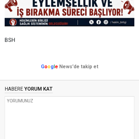
BSH
G
o
o
g
l
e
News'de takip et
HABERE
YORUM KAT