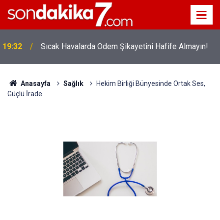
19:32
Sıcak Havalarda Ödem Şikayetini Hafife Almayın!
12:56
İ̇zmir 112’de Kan Donduran İ̇ddialar!
Anasayfa
Sağlık
Hekim Birliği Bünyesinde Ortak Ses,
Güçlü İ̇rade