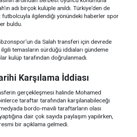
masının ardından serbest oyuncu konumuna
ın adı birçok kulüple anıldı. Türkiye'den de
dız futbolcuyla ilgilendiği yönündeki haberler spor
er buldu.
bzonspor'un da Salah transferi için devrede
ilgili temasların sürdüğü iddiaları gündeme
alar kulüp tarafından doğrulanmadı.
arihi Karşılama İddiası
ansferin gerçekleşmesi halinde Mohamed
binlerce taraftar tarafından karşılanabileceği
medyada bordo-mavili taraftarların olası
k yaptığına dair çok sayıda paylaşım yapılırken,
resmi bir açıklama gelmedi.