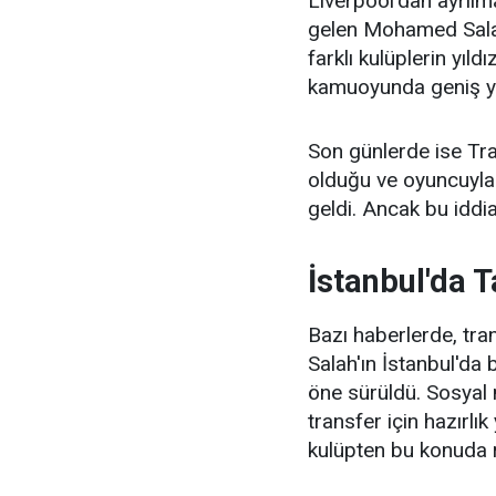
Liverpool'dan ayrıl
gelen Mohamed Salah'
farklı kulüplerin yıl
kamuoyunda geniş y
Son günlerde ise Tra
olduğu ve oyuncuyla 
geldi. Ancak bu iddi
İstanbul'da T
Bazı haberlerde, tr
Salah'ın İstanbul'da 
öne sürüldü. Sosyal 
transfer için hazırlı
kulüpten bu konuda 