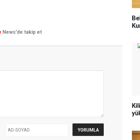
Be
Ku
e
News'de takip et
Kil
yü