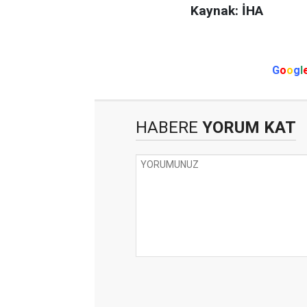
Kaynak: İHA
G
o
o
g
l
HABERE
YORUM KAT