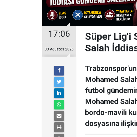
17:06
Süper Lig'i
Salah İddia
03 Ağustos 2026
Trabzonspor'un 
Mohamed Salah il
futbol gündemini
Mohamed Salah 
bordo-mavili k
dosyasına ilişki