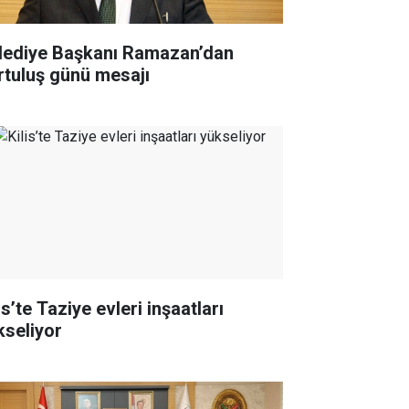
lediye Başkanı Ramazan’dan
rtuluş günü mesajı
is’te Taziye evleri inşaatları
kseliyor