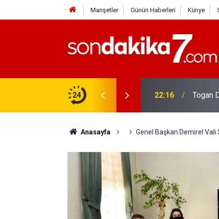
Manşetler
Günün Haberleri
Künye
rdir?
24
22:16
Togan D
Anasayfa
Genel Başkan Demirel Vali S