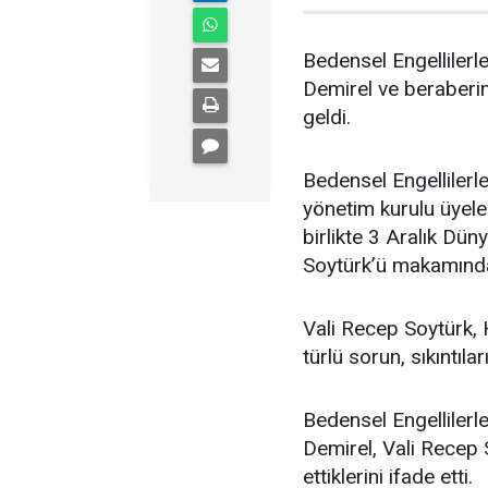
Bedensel Engelliler
Demirel ve beraberind
geldi.
Bedensel Engelliler
yönetim kurulu üyele
birlikte 3 Aralık Dü
Soytürk’ü makamında 
Vali Recep Soytürk, 
türlü sorun, sıkıntıla
Bedensel Engelliler
Demirel, Vali Recep S
ettiklerini ifade etti.