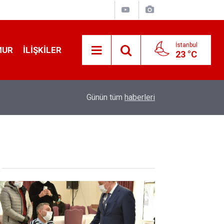
İstanbul
MUR
İLIŞKILER
23 °C
19:32
Sıcak Havalarda Ödem Şikayetini Hafife Almayı
Günün tüm
haberleri