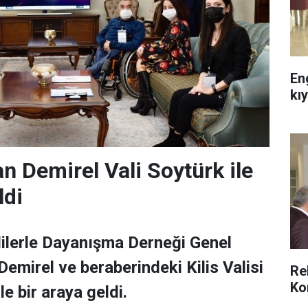
Eng
kıy
n Demirel Vali Soytürk ile
ldi
ilerle Dayanışma Derneği Genel
emirel ve beraberindeki Kilis Valisi
Re
Ko
e bir araya geldi.