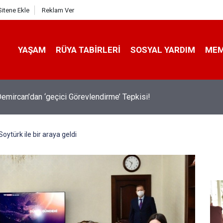
Sitene Ekle
Reklam Ver
YAŞAM
RÜYA TABIRLERI
SOSYAL YARDIM
ME
emircan’dan ‘geçici Görevlendirme’ Tepkisi!
oytürk ile bir araya geldi