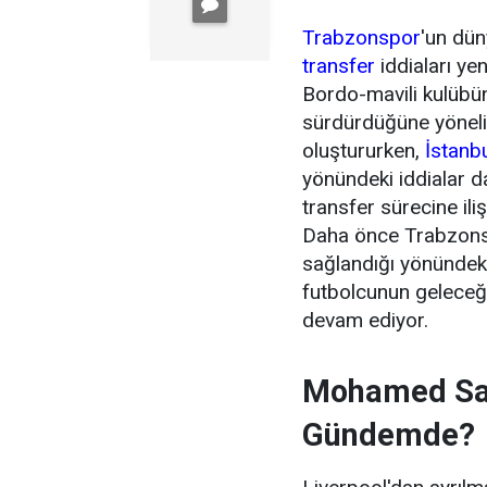
Trabzonspor
'un dün
transfer
iddiaları ye
Bordo-mavili kulübün 
sürdürdüğüne yönel
oluştururken,
İstanb
yönündeki iddialar 
transfer sürecine ili
Daha önce Trabzonsp
sağlandığı yönündeki
futbolcunun geleceği
devam ediyor.
Mohamed Sal
Gündemde?