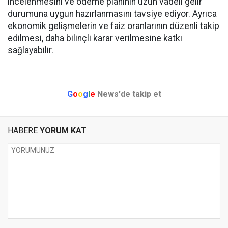
incelenmesini ve ödeme planının uzun vadeli gelir
durumuna uygun hazırlanmasını tavsiye ediyor. Ayrıca
ekonomik gelişmelerin ve faiz oranlarının düzenli takip
edilmesi, daha bilinçli karar verilmesine katkı
sağlayabilir.
G
o
o
g
l
e
News'de takip et
HABERE
YORUM KAT