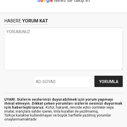
G
o
o
g
l
e
News'de takip et
HABERE
YORUM KAT
UYARI: Sizlerin seslerinizi duyurabilmek için yorum yapmayı
ihmal etmeyin. Dikkat çeken yorumları sizlerin sesinizi duyurmak
için haberleştiriyoruz.
Küfür, hakaret, rencide edici cümleler veya
imalar, inançlara saldırı içeren, imla kuralları ile yazılmamış,
Türkçe karakter kullanılmayan ve büyük harflerle yazılmış yorumlar
onaylanmamaktadır.