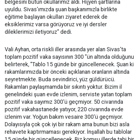
belgesini bütün okullarımız aldı. Hijyen şartlarına
uyuldu. Sivas'ımızda şuan başkanımızla birlikte
eğitime başlayan okulları ziyaret ederek de
eksiklerimiz varsa görüyoruz ve iyi dersler
dileklerimizi iletiyoruz" dedi.
Vali Ayhan, orta riskli iller arasında yer alan Sivas'ta
toplam pozitif vaka sayısının 300 "ün altında olduğunu
belirterek, "Tablo 15 günde bir güncellenecek. Şuan ki
rakamlarımızda bir önceki açıklanan oranların altında
seyretmekte. Buda sevindirici, yüz güldürücü.
Rakamları paylaşmamda bir sıkıntı yoktur. Bizim il
genelindeki şuan evde izlenim, serviste yatan toplam
pozitif vaka sayımız 300'ü geçmiyor. 50 civarında
pozitif vakahastanede yatıyor, 220 civarında evde
izlenim var. Yoğun bakım vesaire 300'ü geçmiyor.
Dolayısıyla çok çok iyi bir rakam ama bunun bizi asla
rehavete kaptırmaması gerekiyor. İnşallah bu tablolar
15 günde bir güncellenecek. Biz komşu illerde tabi bir