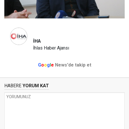
İHA
İhlas Haber Ajansı
G
o
o
g
l
e
News'de takip et
HABERE
YORUM KAT