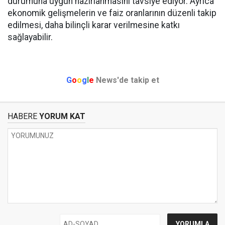
durumuna uygun hazırlanmasını tavsiye ediyor. Ayrıca
ekonomik gelişmelerin ve faiz oranlarının düzenli takip
edilmesi, daha bilinçli karar verilmesine katkı
sağlayabilir.
G
o
o
g
l
e
News'de takip et
HABERE
YORUM KAT