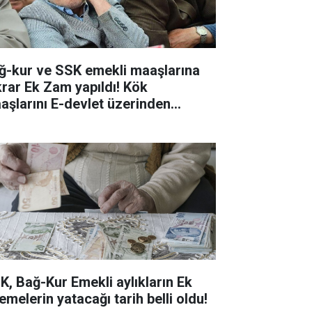
ğ-kur ve SSK emekli maaşlarına
krar Ek Zam yapıldı! Kök
aşlarını E-devlet üzerinden
ntrol edin!
K, Bağ-Kur Emekli aylıkların Ek
emelerin yatacağı tarih belli oldu!