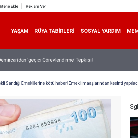
Sitene Ekle
Reklam Ver
YAŞAM
RÜYA TABIRLERI
SOSYAL YARDIM
ME
emircan’dan ‘geçici Görevlendirme’ Tepkisi!
i Sandığı Emeklilerine kötü haber! Emekli maaşlarından kesinti yapılaca
Sg