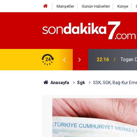
Manşetler
Günün Haberleri
Künye
rdir?
24
22:16
Togan D
Anasayfa
Sgk
SSK, SGK, Bağ-Kur Emekl