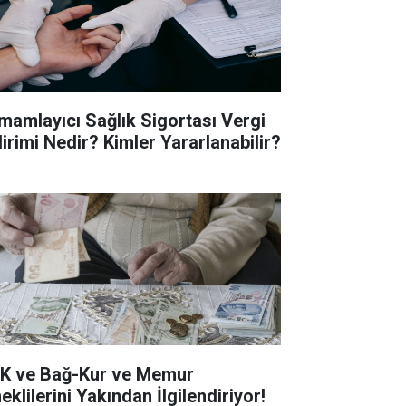
mamlayıcı Sağlık Sigortası Vergi
dirimi Nedir? Kimler Yararlanabilir?
K ve Bağ-Kur ve Memur
klilerini Yakından İlgilendiriyor!