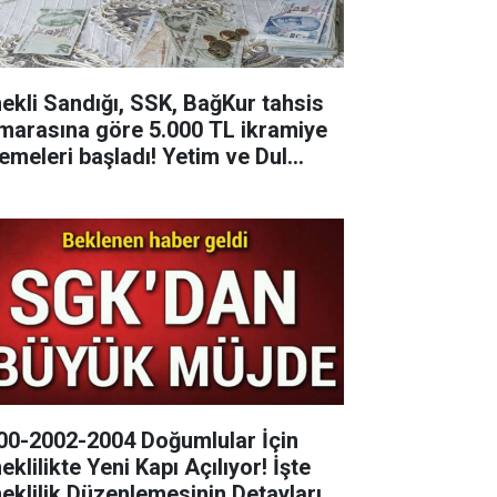
ekli Sandığı, SSK, BağKur tahsis
marasına göre 5.000 TL ikramiye
emeleri başladı! Yetim ve Dul...
00-2002-2004 Doğumlular İçin
klilikte Yeni Kapı Açılıyor! İşte
eklilik Düzenlemesinin Detayları