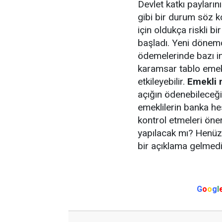
Devlet katkı paylar
gibi bir durum söz 
için oldukça riskli 
başladı. Yeni dönem
ödemelerinde bazı i
karamsar tablo emek
etkileyebilir.
Emekli 
açığın ödenebileceği
emeklilerin banka hes
kontrol etmeleri öner
yapılacak mı? Henüz
bir açıklama gelmedi
G
o
o
g
l