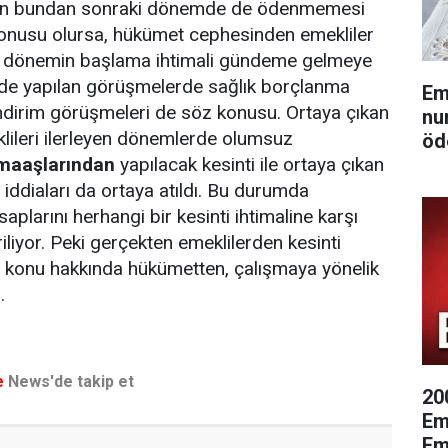
ının bundan sonraki dönemde de ödenmemesi
konusu olursa, hükümet cephesinden emekliler
bir dönemin başlama ihtimali gündeme gelmeye
de yapılan görüşmelerde sağlık borçlanma
Em
ndirim görüşmeleri de söz konusu. Ortaya çıkan
nu
lileri ilerleyen dönemlerde olumsuz
öd
maaşlarından
yapılacak kesinti ile ortaya çıkan
 iddiaları da ortaya atıldı. Bu durumda
aplarını herhangi bir kesinti ihtimaline karşı
iliyor. Peki gerçekten emeklilerden kesinti
 konu hakkında hükümetten, çalışmaya yönelik
.
e
News'de takip et
20
Eme
Em