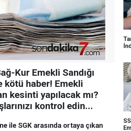
Ta
İn
ağ-Kur Emekli Sandığı
e kötü haber! Emekli
n kesinti yapılacak mı?
arınızı kontrol edin...
SS
ine ile SGK arasında ortaya çıkan
Eme