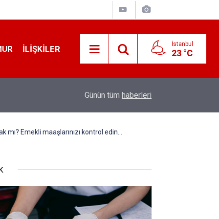
İstanbul
MUR
İLIŞKILER
23 °C
19:32
Sıcak Havalarda Ödem Şikayetini Hafife Almayı
Günün tüm
haberleri
k mı? Emekli maaşlarınızı kontrol edin...
k