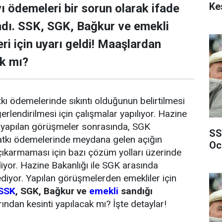
Ke
yı ödemeleri bir sorun olarak ifade
ndı. SSK, SGK, Bağkur ve emekli
ri için uyarı geldi! Maaşlardan
ak mı?
tkı ödemelerinde sıkıntı olduğunun belirtilmesi
rlendirilmesi için çalışmalar yapılıyor. Hazine
ile yapılan görüşmeler sonrasında, SGK
SS
atkı ödemelerinde meydana gelen açığın
Oc
 çıkarmaması için bazı çözüm yolları üzerinde
yor. Hazine Bakanlığı ile SGK arasında
iyor. Yapılan görüşmelerden emekliler için
SSK
, SGK, Bağkur ve
emekli
sandığı
ından kesinti yapılacak mı? İşte detaylar!