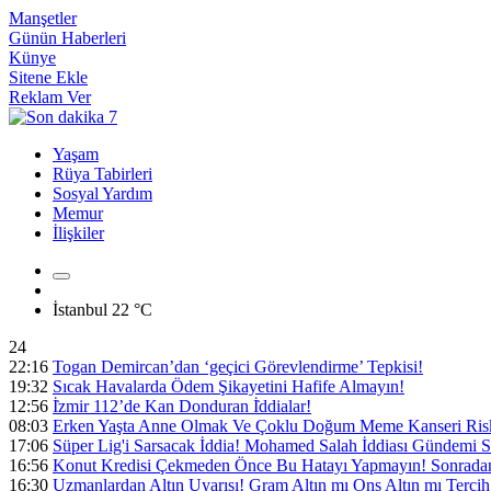
Manşetler
Günün Haberleri
Künye
Sitene Ekle
Reklam Ver
Yaşam
Rüya Tabirleri
Sosyal Yardım
Memur
İlişkiler
İstanbul
22 °C
24
22:16
Togan Demircan’dan ‘geçici Görevlendirme’ Tepkisi!
19:32
Sıcak Havalarda Ödem Şikayetini Hafife Almayın!
12:56
İ̇zmir 112’de Kan Donduran İ̇ddialar!
08:03
Erken Yaşta Anne Olmak Ve Çoklu Doğum Meme Kanseri Riski
17:06
Süper Lig'i Sarsacak İddia! Mohamed Salah İddiası Gündemi S
16:56
Konut Kredisi Çekmeden Önce Bu Hatayı Yapmayın! Sonradan 
16:30
Uzmanlardan Altın Uyarısı! Gram Altın mı Ons Altın mı Tercih