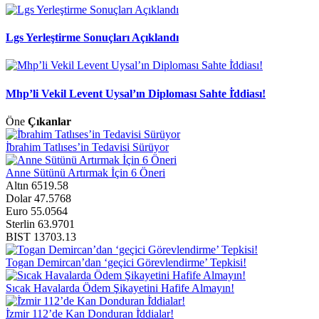
Lgs Yerleştirme Sonuçları Açıklandı
Mhp’li Vekil Levent Uysal’ın Diploması Sahte İ̇ddiası!
Öne
Çıkanlar
İ̇brahim Tatlıses’in Tedavisi Sürüyor
Anne Sütünü Artırmak İçin 6 Öneri
Altın
6519.58
Dolar
47.5768
Euro
55.0564
Sterlin
63.9701
BIST
13703.13
Togan Demircan’dan ‘geçici Görevlendirme’ Tepkisi!
Sıcak Havalarda Ödem Şikayetini Hafife Almayın!
İ̇zmir 112’de Kan Donduran İ̇ddialar!