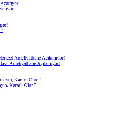
altıyor
u!
rkezi Ameliyathane Açılamıyor!
yın, Kararlı Olun”