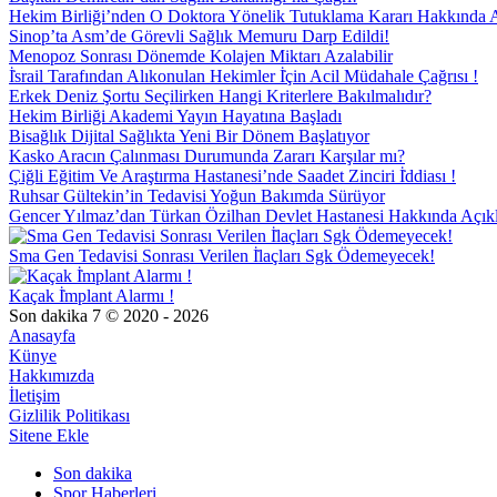
Hekim Birliği’nden O Doktora Yönelik Tutuklama Kararı Hakkında 
Sinop’ta Asm’de Görevli Sağlık Memuru Darp Edildi!
Menopoz Sonrası Dönemde Kolajen Miktarı Azalabilir
İ̇srail Tarafından Alıkonulan Hekimler İ̇çin Acil Müdahale Çağrısı !
Erkek Deniz Şortu Seçilirken Hangi Kriterlere Bakılmalıdır?
Hekim Birliği Akademi Yayın Hayatına Başladı
Bisağlık Dijital Sağlıkta Yeni Bir Dönem Başlatıyor
Kasko Aracın Çalınması Durumunda Zararı Karşılar mı?
Çiğli Eğitim Ve Araştırma Hastanesi’nde Saadet Zinciri İ̇ddiası !
Ruhsar Gültekin’in Tedavisi Yoğun Bakımda Sürüyor
Gencer Yılmaz’dan Türkan Özilhan Devlet Hastanesi Hakkında Açı
Sma Gen Tedavisi Sonrası Verilen İ̇laçları Sgk Ödemeyecek!
Kaçak İ̇mplant Alarmı !
Son dakika 7 © 2020 - 2026
Anasayfa
Künye
Hakkımızda
İletişim
Gizlilik Politikası
Sitene Ekle
Son dakika
Spor Haberleri