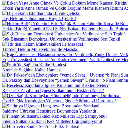
Erken Yaşta Anne Olmak Ve Çoklu Doğum Meme Kanseri Riskini Az
Diş Hekimi İ̇stihdamında Büyük Çelişki!
Hekim Birliği Yönetimi Eski Sağlık Bakanı Fahrettin Koca İle Buluşt
Sgk Binasının Demokrasi Üniversitesi’ne Verilmesine Sert Tepki!
Ttb’den Hekim Milletvekilleri İle Masada!
Ege Üniversitesi Hastanesi’ne Kadro Verilmedi, Yanık Ünitesi Ve Me
İ̇zmir’de Sağlıkta Kalite Hamlesi
Dr. Paksoy’dan Ebeveynlere “yemek Savaşı” Uyarısı: “b Planı Sunma
Reçetesiz Zayıflama İ̇ğnesi Kullanımının Riskleri Neler?
Özel Sağlık Kuruluşları Yönetmeliğinde Yürütmeyi Durdurma!
Saldırıya Uğrayan Hemşireye Boynundan Yaralandı
Filenin Sultanları, İ̇kinci Kez Milletler Ligi Şampiyonu!