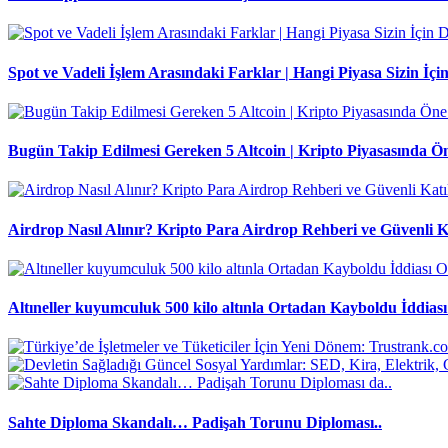
Spot ve Vadeli İşlem Arasındaki Farklar | Hangi Piyasa Sizin İ
Bugün Takip Edilmesi Gereken 5 Altcoin | Kripto Piyasasında Ö
Airdrop Nasıl Alınır? Kripto Para Airdrop Rehberi ve Güvenli K
Altıneller kuyumculuk 500 kilo altınla Ortadan Kayboldu İddiası 
Sahte Diploma Skandalı… Padişah Torunu Diploması..