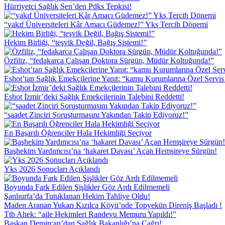
Hürriyetçi Sağlık Sen’den Pdks Tepkisi!
“vakıf Üniversiteleri Kâr Amacı Güdemez!” Yks Tercih Dönemi
Hekim Birliği, “teşvik Değil, Bağış Sistemi!”
Özfiliz, “fedakarca Çalışan Doktora Sürgün, Müdür Koltuğunda!”
Eshot’tan Sağlık Emekçilerine Yanıt: “kamu Kurumlarına Özel Servi
Eshot İ̇zmir’deki Sağlık Emekçilerinin Talebini Reddetti!
“saadet Zinciri Soruşturmasını Yakından Takip Ediyoruz!”
En Başarılı Öğrenciler Hala Hekimliği Seçiyor
Başhekim Yardımcısı’na ‘hakaret Davası’ Açan Hemşireye Sürgün!
Yks 2026 Sonuçları Açıklandı
Boyunda Fark Edilen Şişlikler Göz Ardı Edilmemeli
Şanlıurfa’da Tutuklanan Hekim Tahliye Oldu!
Maden Aranan Yukarı Kızılca Köyü’nde Topyekün Direniş Başladı !
Ttb Ahek: “aile Hekimleri Randevu Memuru Yapıldı!”
Başkan Demircan’dan Sağlık Bakanlığı’na Çağrı!