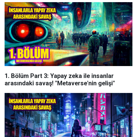
1. Bölüm Part 3: Yapay zeka ile insanlar
arasındaki savaş! "Metaverse'nin gelişi"