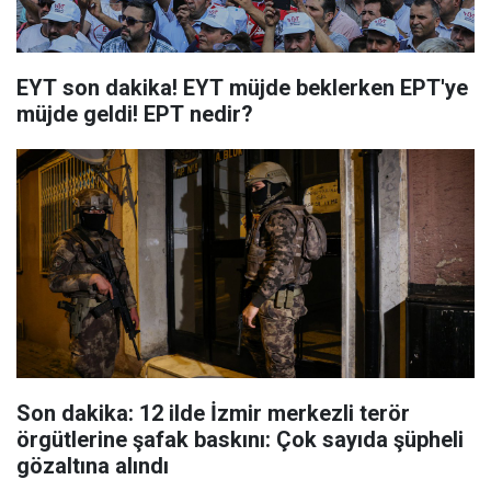
EYT son dakika! EYT müjde beklerken EPT'ye
müjde geldi! EPT nedir?
Son dakika: 12 ilde İzmir merkezli terör
örgütlerine şafak baskını: Çok sayıda şüpheli
gözaltına alındı