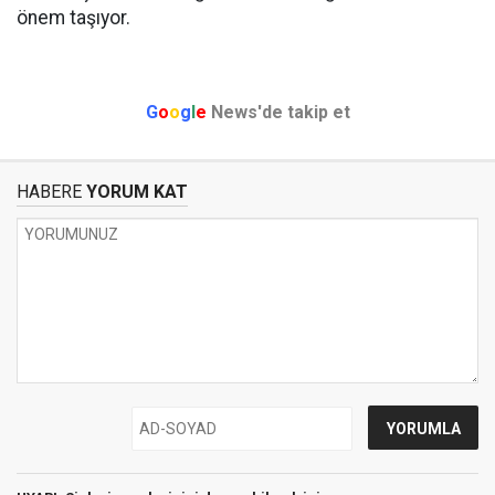
önem taşıyor.
G
o
o
g
l
e
News'de takip et
HABERE
YORUM KAT