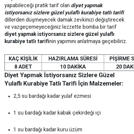
yapabileceği pratik tarif olan
diyet yapmak
istiyorsanız sizlere güzel yulaflı kurabiye tatlı tarifi
dillerden düşmeyecek damak zevkinizi değiştirecek
ve vazgeçemeyeceğiniz lezzette bomba bir tarif
diyet yapmak istiyorsanız sizlere güzel yulaflı
kurabiye tatlı tarifi
nin yapımını anlatmaya geçebiliriz.
KAÇ KİŞİLİK
HAZIRLAMA SÜRESİ
PİŞİRME 
8 ADET
10 DAKİKA
20 DAK
Diyet Yapmak İstiyorsanız Sizlere Güzel
Yulaflı Kurabiye Tatlı Tarifi İçin Malzemeler:
2,5 su bardağı kadar yulaf ezmesi
1 su bardağı kadar kabak çekirdeği içi
1 su bardağı kadar kuru üzüm