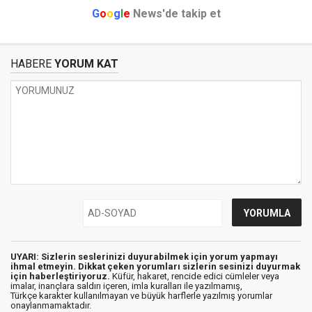
G
o
o
g
l
e
News'de takip et
HABERE
YORUM KAT
UYARI: Sizlerin seslerinizi duyurabilmek için yorum yapmayı
ihmal etmeyin. Dikkat çeken yorumları sizlerin sesinizi duyurmak
için haberleştiriyoruz.
Küfür, hakaret, rencide edici cümleler veya
imalar, inançlara saldırı içeren, imla kuralları ile yazılmamış,
Türkçe karakter kullanılmayan ve büyük harflerle yazılmış yorumlar
onaylanmamaktadır.