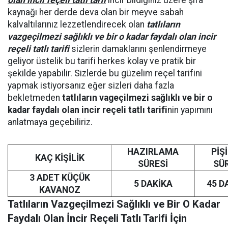
olan incir reçeli tatlı tarfi
incir bildiğiniz üzere şifa
kaynağı her derde deva olan bir meyve sabah
kalvaltılarınız lezzetlendirecek olan
tatlıların
vazgeçilmezi sağlıklı ve bir o kadar faydalı olan incir
reçeli tatlı tarifi
sizlerin damaklarını şenlendirmeye
geliyor üstelik bu tarifi herkes kolay ve pratik bir
şekilde yapabilir. Sizlerde bu güzelim reçel tarifini
yapmak istiyorsanız eğer sizleri daha fazla
bekletmeden
tatlıların vageçilmezi sağlıklı ve bir o
kadar faydalı olan incir reçeli tatlı tarifi
nin yapımını
anlatmaya geçebiliriz.
HAZIRLAMA
PİŞ
KAÇ KİŞİLİK
SÜRESİ
SÜ
3 ADET KÜÇÜK
5 DAKİKA
45 D
KAVANOZ
Tatlıların Vazgeçilmezi Sağlıklı ve Bir O Kadar
Faydalı Olan İncir Reçeli Tatlı Tarifi İçin