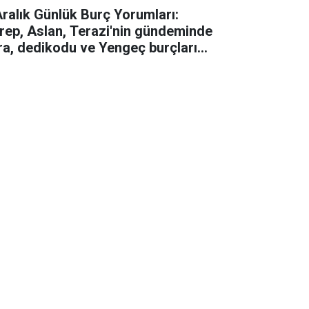
Aralık Günlük Burç Yorumları:
rep, Aslan, Terazi'nin gündeminde
ra, dedikodu ve Yengeç burçları
iğini biçecek!