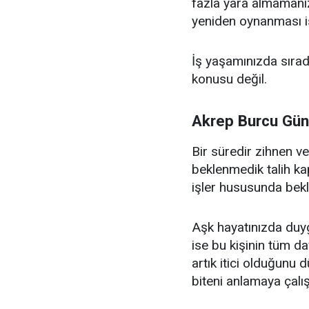
fazla yara almamanız 
yeniden oynanması is
İş yaşamınızda sırad
konusu değil.
Akrep Burcu Gün
Bir süredir zihnen v
beklenmedik talih kap
işler hususunda bekl
Aşk hayatınızda duyg
ise bu kişinin tüm d
artık itici olduğunu
biteni anlamaya çalış