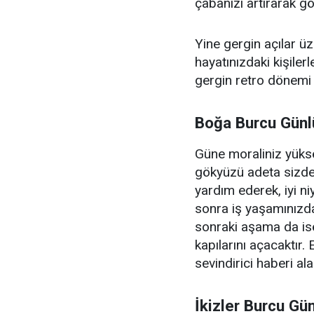
çabanızı artırarak gö
Yine gergin açılar üz
hayatınızdaki kişiler
gergin retro dönemi
Boğa Burcu Günl
Güne moraliniz yükse
gökyüzü adeta sizde
yardım ederek, iyi ni
sonra iş yaşamınızda 
sonraki aşama da ise
kapılarını açacaktır
sevindirici haberi al
İkizler Burcu Gü