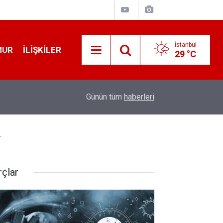
İstanbul
MUR
İLIŞKILER
29 °C
19:32
Sıcak Havalarda Ödem Şikayetini Hafife Almayı
Günün tüm
haberleri
.
rçlar