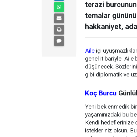
terazi burcunun 
temalar gününü
hakkaniyet, adal
Aile
içi uyuşmazlıklar
genel itibariyle. Ail
düşünecek. Sözleriniz
gibi diplomatik ve uzl
Koç Burcu
Günlük
Yeni beklenmedik bir
yaşamınızdaki bu bek
Kendi hedeflerinize o
istekleriniz olsun. B