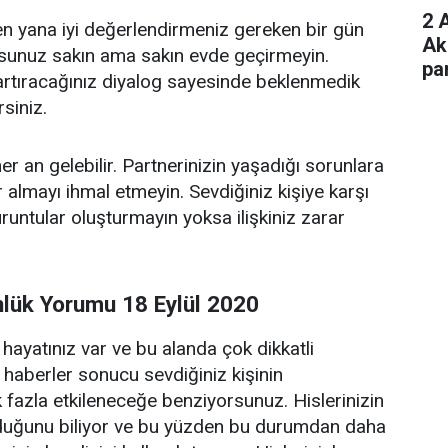
2 
n yana iyi değerlendirmeniz gereken bir gün
Ak
rsunuz sakın ama sakın evde geçirmeyin.
pa
artıracağınız diyalog sayesinde beklenmedik
ekt
rsiniz.
her an gelebilir. Partnerinizin yaşadığı sorunlara
ar almayı ihmal etmeyin. Sevdiğiniz kişiye karşı
runtular oluşturmayın yoksa ilişkiniz zarar
nlük Yorumu 18 Eylül 2020
ayatınız var ve bu alanda çok dikkatli
m haberler sonucu sevdiğiniz kişinin
 fazla etkileneceğe benziyorsunuz. Hislerinizin
olduğunu biliyor ve bu yüzden bu durumdan daha