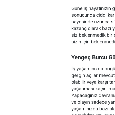
Güne iş hayatınızın 
sonucunda ciddi kara
sayesinde uzunca sür
kazanç olarak bazı ye
siz beklenmedik bir 
sizin için beklenmed
Yengeç Burcu Gü
İş yaşamınızda bugü
gergin açılar mevcut,
olabilir veya karşı ta
yaşanması kaçınılmaz
Yapacağınız davranış
ve olayın sadece ya
yaşamınızda bazı ala