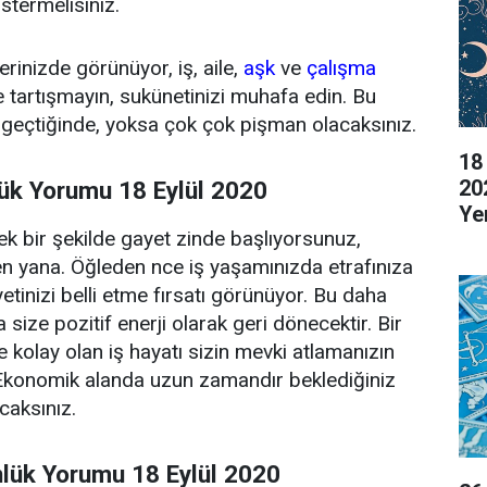
stermelisiniz.
erinizde görünüyor, iş, aile,
aşk
ve
çalışma
le tartışmayın, sukünetinizi muhafa edin. Bu
 geçtiğinde, yoksa çok çok pişman olacaksınız.
18
20
ük Yorumu 18 Eylül 2020
Ye
k bir şekilde gayet zinde başlıyorsunuz,
be
n yana. Öğleden nce iş yaşamınızda etrafınıza
yetinizi belli etme fırsatı görünüyor. Bu daha
size pozitif enerji olarak geri dönecektir. Bir
 kolay olan iş hayatı sizin mevki atlamanızın
. Ekonomik alanda uzun zamandır beklediğiniz
acaksınız.
nlük Yorumu 18 Eylül 2020