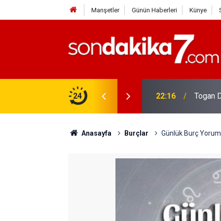
Manşetler
Günün Haberleri
Künye
rdir?
24
22:16
Togan D
Anasayfa
Burçlar
Günlük Burç Yorumla