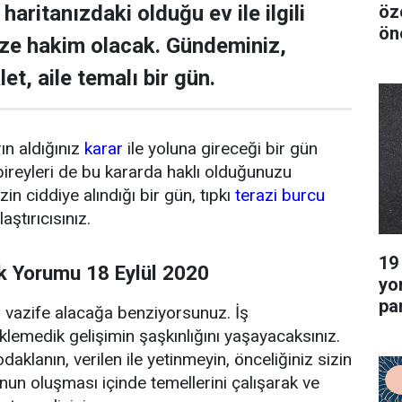
öze
haritanızdaki olduğu ev ile ilgili
ön
ze hakim olacak. Gündeminiz,
et, aile temalı bir gün.
ın aldığınız
karar
ile yoluna gireceği bir gün
e bireyleri de bu kararda haklı olduğunuzu
in ciddiye alındığı bir gün, tıpkı
terazi burcu
aştırıcısınız.
19
 Yorumu 18 Eylül 2020
yo
pa
 vazife alacağa benziyorsunuz. İş
ne
lemedik gelişimin şaşkınlığını yaşayacaksınız.
daklanın, verilen ile yetinmeyin, önceliğiniz sizin
unun oluşması içinde temellerini çalışarak ve