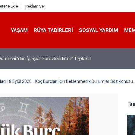
Sitene Ekle
Reklam Ver
YAŞAM
RÜYA TABIRLERI
SOSYAL YARDIM
ME
emircan’dan ‘geçici Görevlendirme’ Tepkisi!
rı 18 Eylül 2020... Koç Burçları İçin Beklenmedik Durumlar Söz Konusu..
Bu