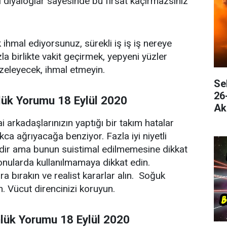
el diyaloglar sayesinde bu fırsat kaçırmazsınız
 ihmal ediyorsunuz, sürekli iş iş iş nereye
la birlikte vakit geçirmek, yepyeni yüzler
zeleyecek, ihmal etmeyin.
Se
26
lük Yorumu 18 Eylül 2020
Ak
Bu
 arkadaşlarınızın yaptığı bir takım hatalar
kca ağrıyacağa benziyor. Fazla iyi niyetli
dir ama bunun suistimal edilmemesine dikkat
onularda kullanılmamaya dikkat edin.
ra bırakın ve realist kararlar alın. Soğuk
in. Vücut direncinizi koruyun.
lük Yorumu 18 Eylül 2020