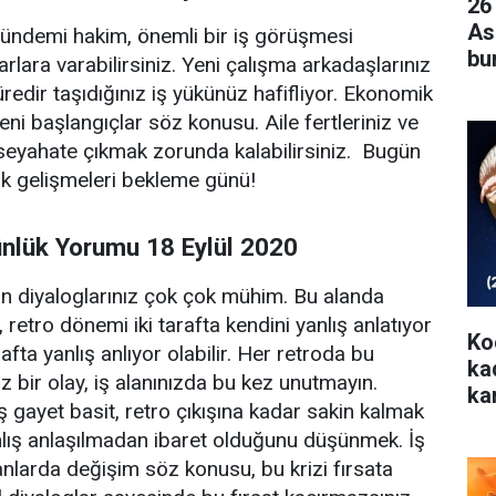
26
As
gündemi hakim, önemli bir iş görüşmesi
bur
rlara varabilirsiniz. Yeni çalışma arkadaşlarınız
Ko
edir taşıdığınız iş yükünüz hafifliyor. Ekonomik
ni başlangıçlar söz konusu. Aile fertleriniz ve
seyahate çıkmak zorunda kalabilirsiniz. Bugün
ik gelişmeleri bekleme günü!
nlük Yorumu 18 Eylül 2020
n diyaloglarınız çok çok mühim. Bu alanda
 retro dönemi iki tarafta kendini yanlış anlatıyor
Ko
rafta yanlış anlıyor olabilir. Her retroda bu
ka
 bir olay, iş alanınızda bu kez unutmayın.
ka
 gayet basit, retro çıkışına kadar sakin kalmak
nlış anlaşılmadan ibaret olduğunu düşünmek. İş
nlarda değişim söz konusu, bu krizi fırsata