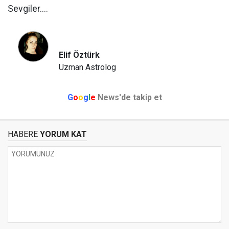
Sevgiler....
Elif Öztürk
Uzman Astrolog
G
o
o
g
l
e
News'de takip et
HABERE
YORUM KAT