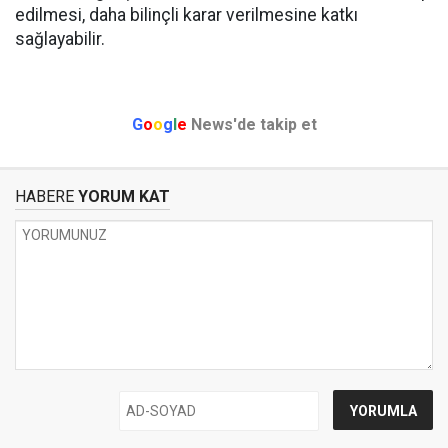
edilmesi, daha bilinçli karar verilmesine katkı
sağlayabilir.
G
o
o
g
l
e
News'de takip et
HABERE
YORUM KAT