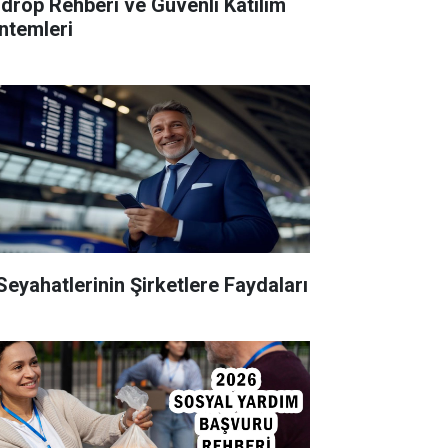
rdrop Rehberi ve Güvenli Katılım
ntemleri
 Seyahatlerinin Şirketlere Faydaları