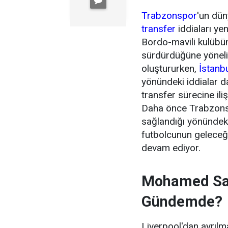
Trabzonspor
'un dün
transfer
iddiaları ye
Bordo-mavili kulübün 
sürdürdüğüne yönel
oluştururken,
İstanb
yönündeki iddialar 
transfer sürecine ili
Daha önce Trabzonsp
sağlandığı yönündeki
futbolcunun geleceği
devam ediyor.
Mohamed Sal
Gündemde?
Liverpool'dan ayrıl