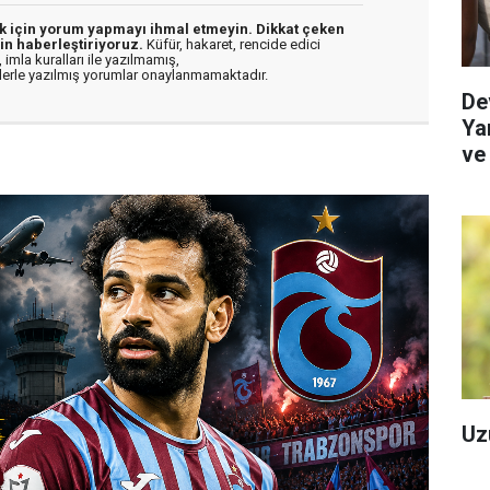
ek için yorum yapmayı ihmal etmeyin. Dikkat çeken
in haberleştiriyoruz.
Küfür, hakaret, rencide edici
 imla kuralları ile yazılmamış,
flerle yazılmış yorumlar onaylanmamaktadır.
De
Yar
ve
Re
Uz