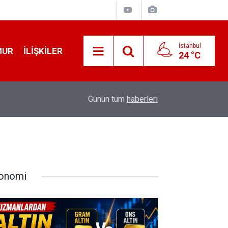
İstanbul
MUR
İLIŞKILER
24 °C
19:32
Sıcak Havalarda Ödem Şikayetini Hafife Almayı
Günün tüm
haberleri
onomi