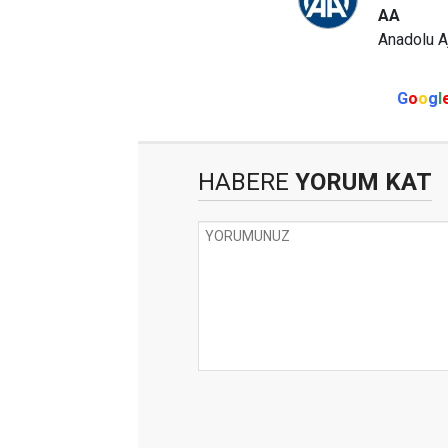
AA
Anadolu A
G
o
o
g
l
HABERE
YORUM KAT