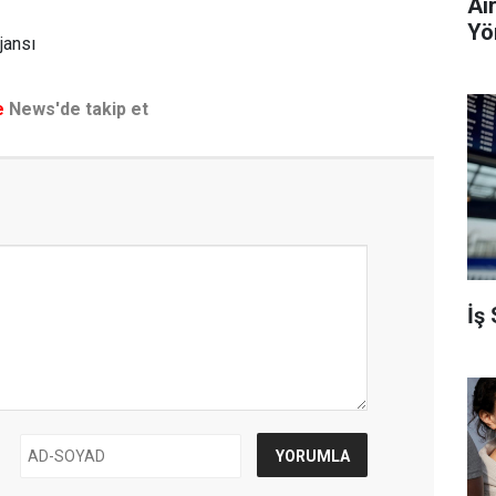
Ai
Yö
jansı
e
News'de takip et
İş