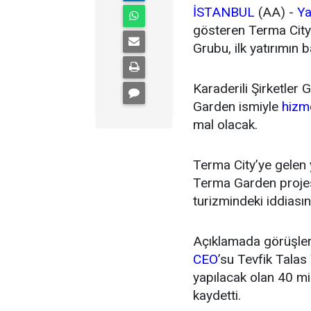
İSTANBUL
(AA) -
Ya
gösteren Terma City y
Grubu, ilk yatırımın b
Karaderili Şirketler
Garden ismiyle
hizm
mal olacak.
Terma City’ye gelen
Terma Garden projes
turizmindeki iddiasını
Açıklamada görüşleri
CEO
’su Tevfik Talas
yapılacak olan 40 mil
kaydetti.