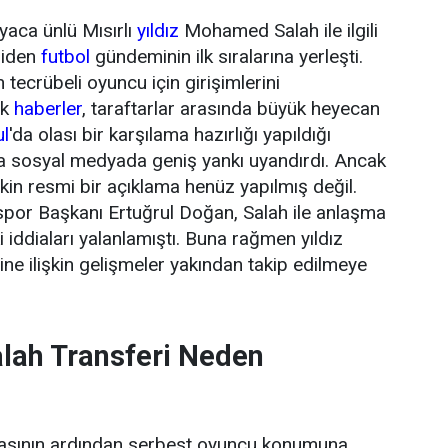
yaca ünlü Mısırlı
yıldız
Mohamed Salah ile ilgili
niden
futbol
gündeminin ilk sıralarına yerleşti.
tecrübeli oyuncu için girişimlerini
ik
haberler
, taraftarlar arasında büyük heyecan
ul
'da olası bir karşılama hazırlığı yapıldığı
da sosyal medyada geniş yankı uyandırdı. Ancak
şkin resmi bir açıklama henüz yapılmış değil.
or Başkanı Ertuğrul Doğan, Salah ile anlaşma
 iddiaları yalanlamıştı. Buna rağmen yıldız
ne ilişkin gelişmeler yakından takip edilmeye
ah Transferi Neden
masının ardından serbest oyuncu konumuna