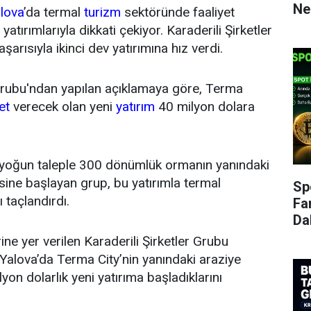
Ne
lova
’da termal
turizm
sektöründe faaliyet
atırımlarıyla dikkati çekiyor. Karaderili Şirketler
aşarısıyla ikinci dev yatırımına hız verdi.
 Grubu'ndan yapılan açıklamaya göre, Terma
et
verecek olan yeni
yatırım
40 milyon dolara
 yoğun taleple 300 dönümlük ormanın yanındaki
ine başlayan grup, bu yatırımla termal
Sp
 taçlandırdı.
Fa
Da
ne yer verilen Karaderili Şirketler Grubu
 Yalova’da Terma City’nin yanındaki araziye
yon dolarlık yeni yatırıma başladıklarını