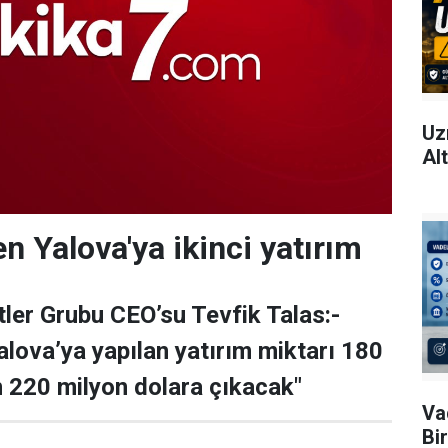
Uz
Al
en Yalova'ya ikinci yatırım
tler Grubu CEO’su Tevfik Talas:-
Yalova’ya yapılan yatırım miktarı 180
 220 milyon dolara çıkacak"
Va
Bi