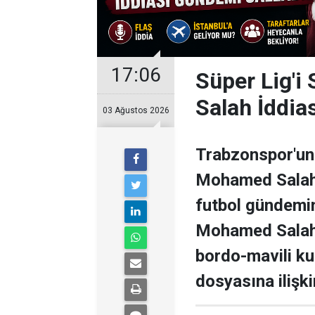
17:06
Süper Lig'i
Salah İddia
03 Ağustos 2026
Trabzonspor'un 
Mohamed Salah il
futbol gündemini
Mohamed Salah 
bordo-mavili k
dosyasına ilişki