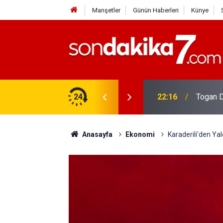
Manşetler
Günün Haberleri
Künye
rdir?
24
22:16
Togan D
Anasayfa
Ekonomi
Karaderili'den Yal