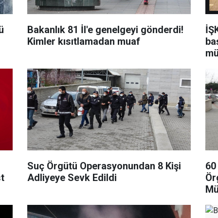
ü
Bakanlık 81 İl'e genelgeyi gönderdi!
İŞ
Kimler kısıtlamadan muaf
ba
mü
Suç Örgütü Operasyonundan 8 Kişi
60
t
Adliyeye Sevk Edildi
Ör
Mü