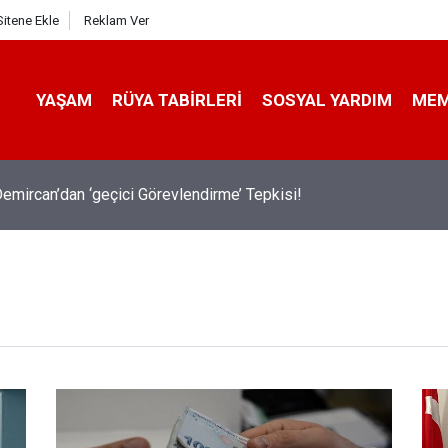
Sitene Ekle
Reklam Ver
YAŞAM
RÜYA TABIRLERI
SOSYAL YARDIM
ME
emircan’dan ‘geçici Görevlendirme’ Tepkisi!