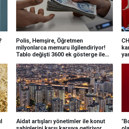
?
Polis, Hemşire, Öğretmen
CH
milyonlarca memuru ilgilendiriyor!
ka
Tablo değişti 3600 ek gösterge ile
ya
ilgili son dakika açıklaması!
l
Aidat artışları yönetimler ile konut
"B
sahiplerini karşı karşıya getiriyor
ol