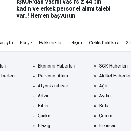
İŞKUR'dan vasıflı vasıfsız 44 bin
kadın ve erkek personel alımı talebi
var..! Hemen başvurun
asayfa
Künye
Hakkımızda
İletişim
Gizlilik Politikası
Si
eri
Ekonomi Haberleri
SGK Haberleri
aberleri
Personel Alımı
Aktüel Haberler
Afyonkarahisar
Ağrı
Artvin
Aydın
Bitlis
Bolu
Çankırı
Çorum
Elazığ
Erzincan