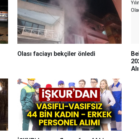
n
Olası faciayı bekçiler önledi
Be
20
Al