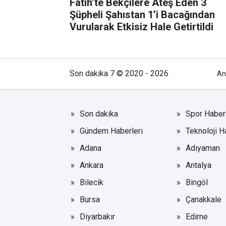
Fatih’te Bekçilere Ateş Eden 3
Şüpheli Şahıstan 1’i Bacağından
Vurularak Etkisiz Hale Getirtildi
Son dakika 7 © 2020 - 2026
An
Son dakika
Spor Haberl
Gündem Haberleri
Teknoloji H
Adana
Adıyaman
Ankara
Antalya
Bilecik
Bingöl
Bursa
Çanakkale
Diyarbakır
Edirne