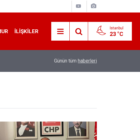
İstanbul
MUR
İLIŞKILER
23 °C
19:32
Sıcak Havalarda Ödem Şikayetini Hafife Almayı
Günün tüm
haberleri