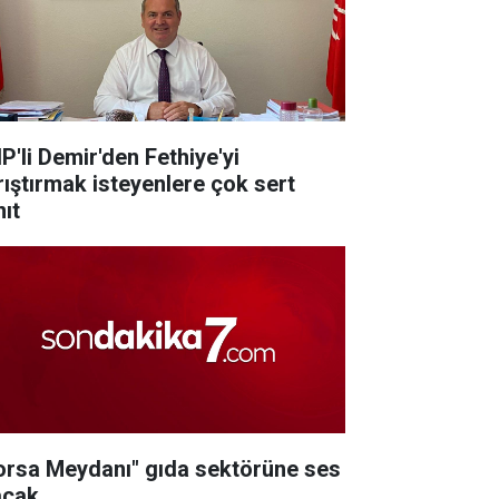
P'li Demir'den Fethiye'yi
rıştırmak isteyenlere çok sert
nıt
orsa Meydanı" gıda sektörüne ses
acak