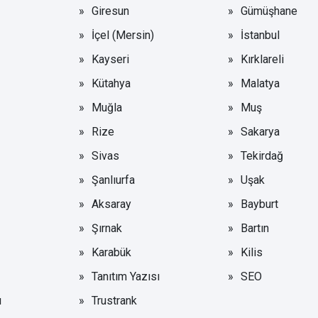
Giresun
Gümüşhane
İçel (Mersin)
İstanbul
Kayseri
Kırklareli
Kütahya
Malatya
Muğla
Muş
Rize
Sakarya
Sivas
Tekirdağ
Şanlıurfa
Uşak
Aksaray
Bayburt
Şırnak
Bartın
Karabük
Kilis
Tanıtım Yazısı
SEO
ı
Trustrank