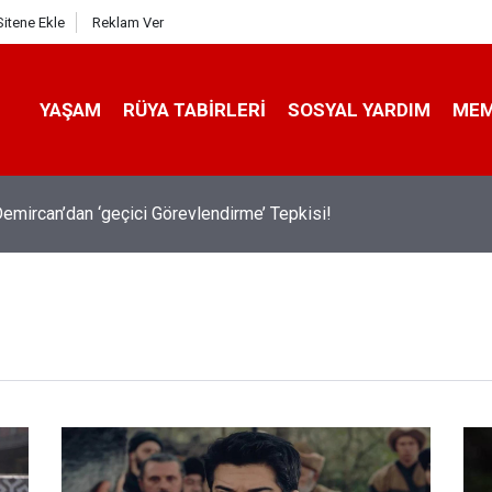
Sitene Ekle
Reklam Ver
YAŞAM
RÜYA TABIRLERI
SOSYAL YARDIM
ME
emircan’dan ‘geçici Görevlendirme’ Tepkisi!