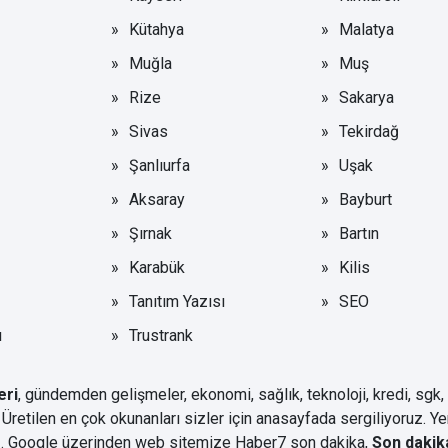
Kütahya
Malatya
Muğla
Muş
Rize
Sakarya
Sivas
Tekirdağ
Şanlıurfa
Uşak
Aksaray
Bayburt
Şırnak
Bartın
Karabük
Kilis
Tanıtım Yazısı
SEO
ı
Trustrank
eri
, gündemden gelişmeler, ekonomi, sağlık, teknoloji, kredi, sgk,
 Üretilen en çok okunanları sizler için anasayfada sergiliyoruz. Y
niz. Google üzerinden web sitemize Haber7
son dakika
,
Son dakik