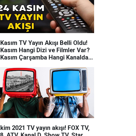
 Kasım TV Yayın Akışı Belli Oldu!
 Kasım Hangi Dizi ve Filmler Var?
 Kasım Çarşamba Hangi Kanalda
 Var?
Ekim 2021 TV yayın akışı! FOX TV,
8, ATV, Kanal D, Show TV, Star,