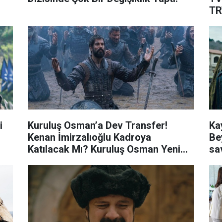
TR
Pr
i
Kuruluş Osman’a Dev Transfer!
Ka
Kenan İmirzalıoğlu Kadroya
Be
Katılacak Mı? Kuruluş Osman Yeni
sa
Sezon Ne Zaman Başlıyor?