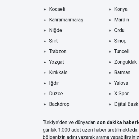
Kocaeli
Konya
Kahramanmaraş
Mardin
Niğde
Ordu
Siirt
Sinop
Trabzon
Tunceli
Yozgat
Zonguldak
Kırıkkale
Batman
Iğdır
Yalova
Düzce
X Spor
Backdrop
Dijital Bask
Türkiye'den ve dünyadan
son dakika haberl
günlük 1.000 adet üzeri haber üretilmektedir.
bölgenizin adını yazarak arama yapabilirsi