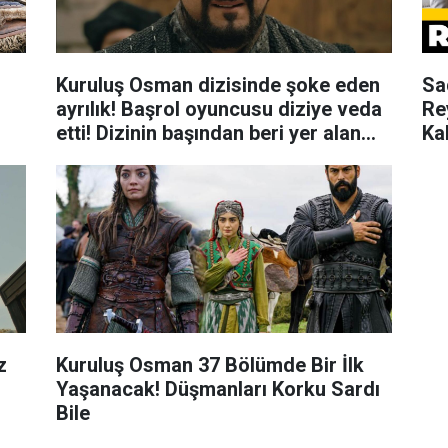
Kuruluş Osman dizisinde şoke eden
Sa
ayrılık! Başrol oyuncusu diziye veda
Re
etti! Dizinin başından beri yer alan
Kal
karakter..
z
Kuruluş Osman 37 Bölümde Bir İlk
Yaşanacak! Düşmanları Korku Sardı
Bile