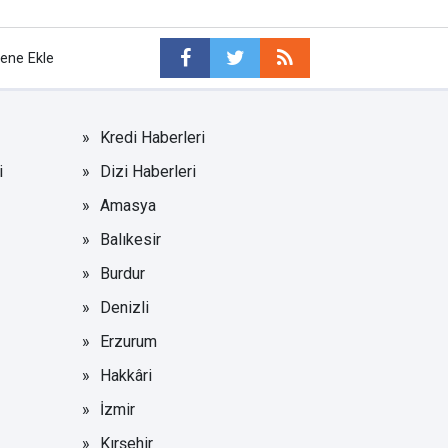
tene Ekle
Kredi Haberleri
i
Dizi Haberleri
Amasya
Balıkesir
Burdur
Denizli
Erzurum
Hakkâri
İzmir
Kırşehir