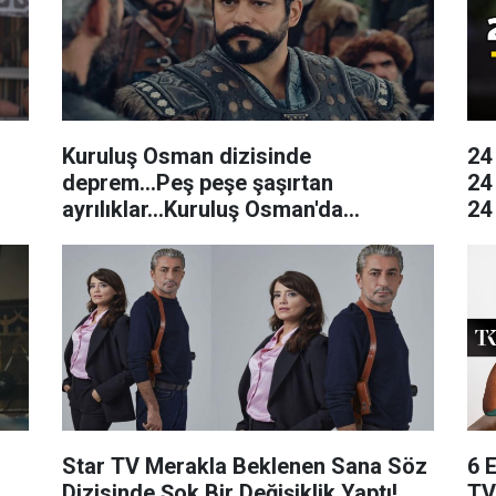
r
Kuruluş Osman dizisinde
24
deprem...Peş peşe şaşırtan
24
ayrılıklar...Kuruluş Osman'da
24
beklenmedik ayrılık: Diziye veda
Ne
edecekler
Star TV Merakla Beklenen Sana Söz
6 
Dizisinde Şok Bir Değişiklik Yaptı!
TV