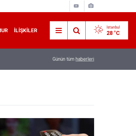
İstanbul
MUR
İLIŞKILER
28 °C
19:32
Sıcak Havalarda Ödem Şikayetini Hafife Almayı
Günün tüm
haberleri