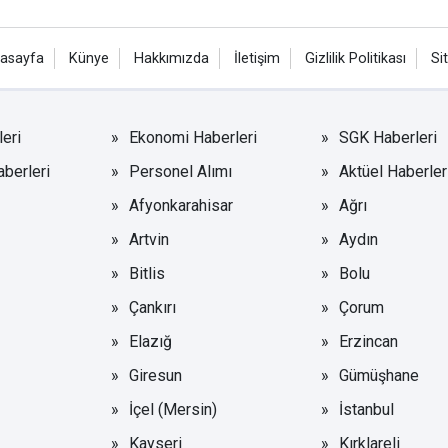
asayfa
Künye
Hakkımızda
İletişim
Gizlilik Politikası
Si
eri
Ekonomi Haberleri
SGK Haberleri
aberleri
Personel Alımı
Aktüel Haberler
Afyonkarahisar
Ağrı
Artvin
Aydın
Bitlis
Bolu
Çankırı
Çorum
Elazığ
Erzincan
Giresun
Gümüşhane
İçel (Mersin)
İstanbul
Kayseri
Kırklareli