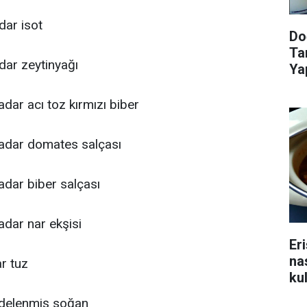
dar isot
Doğ
Tar
dar zeytinyağı
Yap
dar acı toz kırmızı biber
kadar domates salçası
adar biber salçası
adar nar ekşisi
Eri
na
r tuz
kul
ön
ndelenmiş soğan