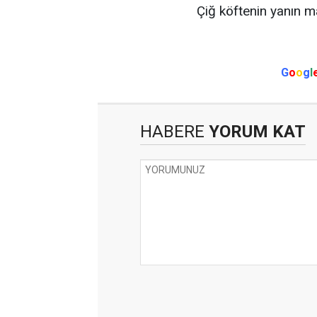
Çiğ köftenin yanın ma
G
o
o
g
l
HABERE
YORUM KAT