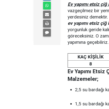
Ev yapımı etsiz çiğ 
vazgeçilmez bir yeme
yerdesiniz demektir.
ev yapımı etsiz çiğ 
yorgunluk geride kal
göreceksiniz. O za
yapımına geçebiliriz.
KAÇ KİŞİLİK
8
Ev Yapımı Etsiz 
Malzemeler;
2,5 su bardağı k
1,5 su bardağı k