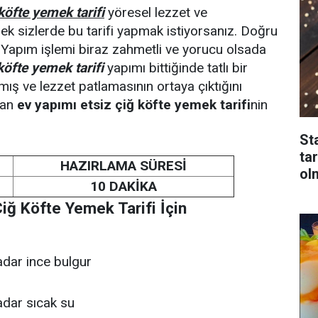
köfte yemek tarifi
yöresel lezzet ve
k sizlerde bu tarifi yapmak istiyorsanız. Doğru
 Yapım işlemi biraz zahmetli ve yorucu olsada
köfte yemek tarifi
yapımı bittiğinde tatlı bir
mış ve lezzet patlamasının ortaya çıktığını
man
ev yapımı etsiz çiğ köfte yemek tarifi
nin
St
tar
HAZIRLAMA SÜRESİ
ol
10 DAKİKA
Çiğ Köfte Yemek Tarifi İçin
adar ince bulgur
adar sıcak su