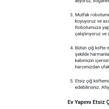
alıyoruz, soğanım
Mutfak robotumuz
koyuyoruz ve aza
Robotumuza yapı
çalıştırıyoruz v
Bütün çiğ köfte 
şekilde harmanla
kabımızın içeris
harcımızdan ufak 
Etsiz çiğ köftemiz
edebilirsiniz. Afi
Ev Yapımı Etsiz 