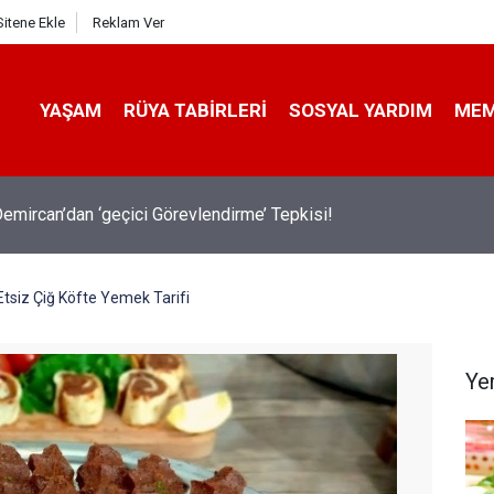
Sitene Ekle
Reklam Ver
YAŞAM
RÜYA TABIRLERI
SOSYAL YARDIM
ME
emircan’dan ‘geçici Görevlendirme’ Tepkisi!
Etsiz Çiğ Köfte Yemek Tarifi
Ye