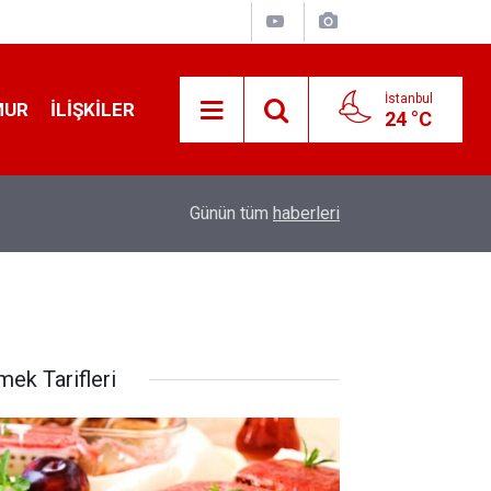
İstanbul
MUR
İLIŞKILER
24 °C
19:32
Sıcak Havalarda Ödem Şikayetini Hafife Almayı
Günün tüm
haberleri
mek Tarifleri