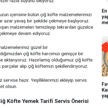
ızın fazla suyunu sıkıyoruz.
En
un içerisine bütün çiğ köfte malzemelerimizi
yap
r azar yavaş bir şekilde çekmeye başlıyoruz.
me
şan malzemeleri temizleyip tekrardan güzelce
e çekmeye devam ediyoruz.
malzemelerimiz güzel bir
dığımızdan çiğ köfte harcımızı genişçe bir
ine aktarıyoruz. Hazırlamış olduğumuz çiğ köfte
parçalar alıp çiğ köftemizi şekillendiriyoruz.
 servise hazır. Yeşilliklerimizi ekleyip servis
Fav
yet olsun.
Ka
yap
Çiğ Köfte Yemek Tarifi Servis Önerisi