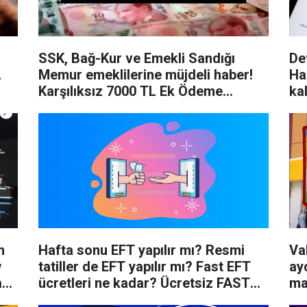
SSK, Bağ-Kur ve Emekli Sandığı
De
L
Memur emeklilerine müjdeli haber!
Ha
Karşılıksız 7000 TL Ek Ödeme
ka
Veriliyor!
ar
m
Hafta sonu EFT yapılır mı? Resmi
Vak
w
tatiller de EFT yapılır mı? Fast EFT
ay
ücretleri ne kadar? Ücretsiz FAST
ma
EFT yapılan bankalar