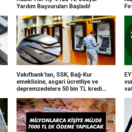
Yardım Başvuruları Başladı!
Fır
Vakıfbank'tan, SSK, Bağ-Kur
EY
emeklisine, asgari ücretliye ve
vu
depremzedelere 50 bin TL kredi
va
kampanyası