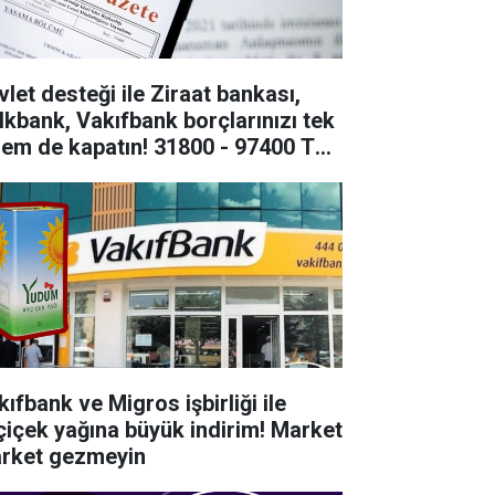
vlet desteği ile Ziraat bankası,
lkbank, Vakıfbank borçlarınızı tek
lem de kapatın! 31800 - 97400 TL
ası kredi
ıfbank ve Migros işbirliği ile
çiçek yağına büyük indirim! Market
rket gezmeyin