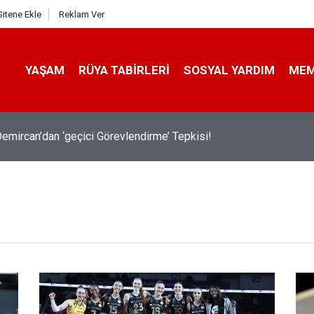
Sitene Ekle
Reklam Ver
YAŞAM
RÜYA TABIRLERI
SOSYAL YARDIM
ME
emircan’dan ‘geçici Görevlendirme’ Tepkisi!