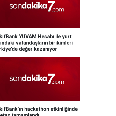
kıfBank YUVAM Hesabı ile yurt
şındaki vatandaşların birikimleri
rkiye'de değer kazanıyor
kıfBank’ın hackathon etkinliğinde
k etap tamamlandı