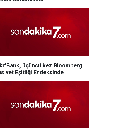
kıfBank, üçüncü kez Bloomberg
nsiyet Eşitliği Endeksinde