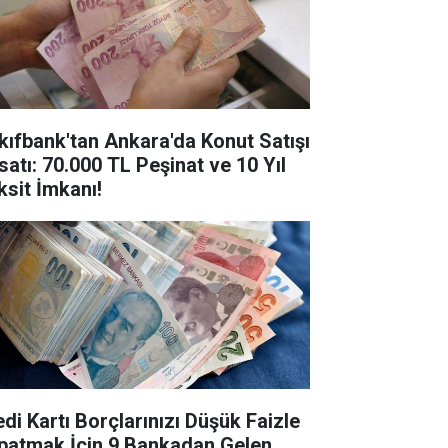
kıfbank'tan Ankara'da Konut Satışı
satı: 70.000 TL Peşinat ve 10 Yıl
ksit İmkanı!
edi Kartı Borçlarınızı Düşük Faizle
patmak İçin 9 Bankadan Gelen