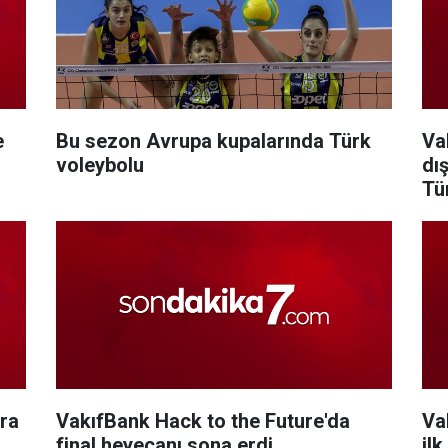
e
Bu sezon Avrupa kupalarında Türk
Va
voleybolu
dı
Tü
ira
VakıfBank Hack to the Future'da
Va
final heyecanı sona erdi
il