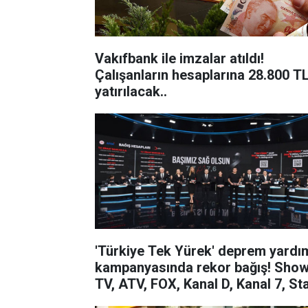
Vakıfbank ile imzalar atıldı!
Çalışanların hesaplarına 28.800 T
yatırılacak..
'Türkiye Tek Yürek' deprem yardı
kampanyasında rekor bağış! Sho
TV, ATV, FOX, Kanal D, Kanal 7, Star
TV, TRT 1 ve TV8