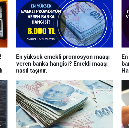
!
En yüksek emekli promosyon maaşı
En
veren banka hangisi? Emekli maaşı
ba
dı
nasıl taşınır.
Ha
Ba