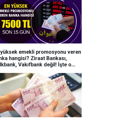
 yüksek emekli promosyonu veren
nka hangisi? Ziraat Bankası,
lkbank, Vakıfbank değil! İşte o
nka