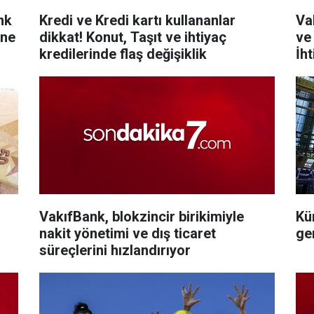
nk
Kredi ve Kredi kartı kullananlar
Va
ine
dikkat! Konut, Taşıt ve ihtiyaç
ve
kredilerinde flaş değişiklik
İht
gü
VakıfBank, blokzincir birikimiyle
Kü
nakit yönetimi ve dış ticaret
ge
süreçlerini hızlandırıyor