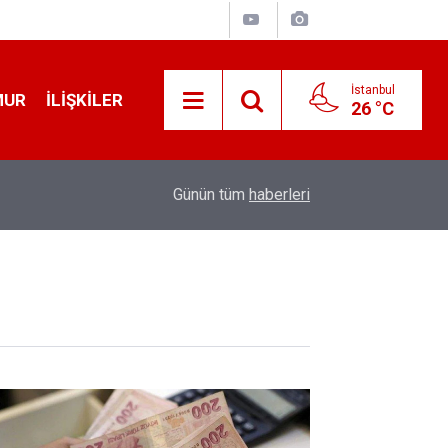
İstanbul
MUR
İLIŞKILER
26 °C
19:32
Sıcak Havalarda Ödem Şikayetini Hafife Almayı
Günün tüm
haberleri