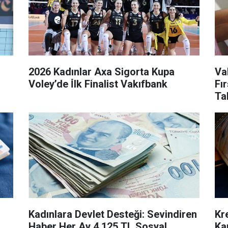
2026 Kadınlar Axa Sigorta Kupa
Va
Voley’de İ̇lk Finalist Vakıfbank
Fır
Ta
Kadınlara Devlet Desteği: Sevindiren
Kr
Haber Her Ay 4.125 TL Sosyal
Ka